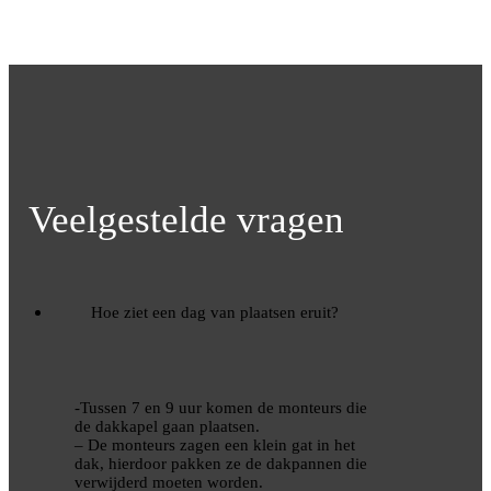
Veelgestelde vragen
Hoe ziet een dag van plaatsen eruit?
-Tussen 7 en 9 uur komen de monteurs die
de dakkapel gaan plaatsen.
– De monteurs zagen een klein gat in het
dak, hierdoor pakken ze de dakpannen die
verwijderd moeten worden.