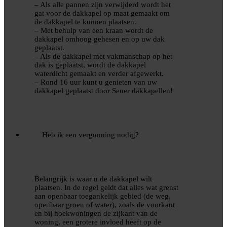
– Als alle pannen zijn verwijderd wordt het
gat voor de dakkapel op maat gemaakt om
de dakkapel te kunnen plaatsen.
– Met behulp van een kraan wordt de
dakkapel omhoog gehesen en op uw dak
geplaatst.
– Als de dakkapel met vakmanschap op het
dak is geplaatst, wordt de dakkapel
waterdicht gemaakt en verder afgewerkt.
– Rond 16 uur kunt u genieten van uw
dakkapel geplaatst door Sener dakkapellen!
Heb ik een vergunning nodig?
Belangrijk is waar u de dakkapel wilt
plaatsen. In de regel geldt dat alles wat grenst
aan openbaar toegankelijk gebied (de weg,
openbaar groen of water), zoals de voorkant
en bij hoekwoningen de zijkant van de
woning, een grotere invloed heeft op de