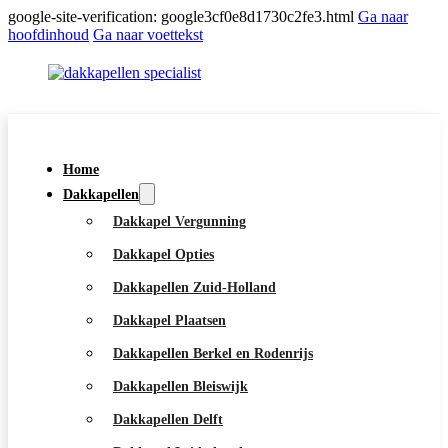
google-site-verification: google3cf0e8d1730c2fe3.html
Ga naar
hoofdinhoud
Ga naar voettekst
Home
Dakkapellen
Dakkapel Vergunning
Dakkapel Opties
Dakkapellen Zuid-Holland
Dakkapel Plaatsen
5.0
80 recensies
Dakkapellen Berkel en Rodenrijs
Meer licht, meer ruimte
Dakkapellen Bleiswijk
en meer waarde.
Dakkapellen Delft