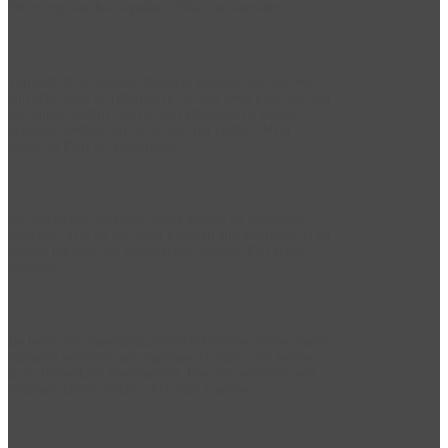
Die is nog steeds acceptabel. Zeker een aanrader.
Robbie Tetteroo
Top bedrijf, in oktober dakkapel geplaatst bij ons, we
zijn echt super tevreden en ik wil ook even kwijt dat hun
het enigste bedrijf was die hun afspraken na kwam,
nogmaals bedankt en succes met het bedrijf. Mvgr.
Jasper en Petri uit Zoetermeer
Jasper de Kok
Wij waren heel tevreden, super service en geweldige
dakkapel. Tim en zijn team kwamen alle afspraken na en
hebben het huis ook netjes achter gelaten. Een echte
aanrader!
Debora Bade
De heren van Senerdakkapellen hebben een mooie keralit
dakkapel geplaatst met ingebouwd rolluik, ook hebben
ze de binnenkant afgetimmerd. Heel erg tevreden over
resultaat, harde werkers. Absolute aanrader.
Peter Kaiser