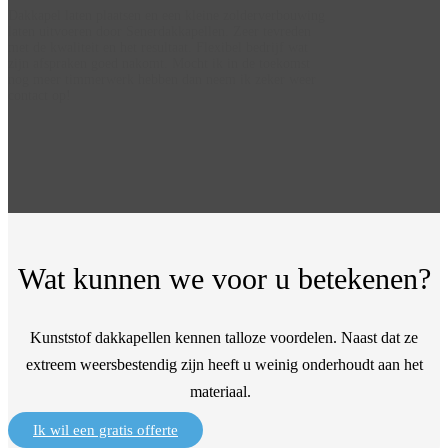
Dakkapel laten plaatsen en een kleine zolderverbouwing
laten uitvoeren door Senerdakkapellen. Zeer tevreden
met de kwaliteit en het resultaat. Flexibel bedrijf wat
zijn afspraken goed nakomt. Mocht ik in de toekomst
nog meer timmerwerk hebben dan neem ik zeker weer
contact op!
Jeroen
Wat kunnen we voor u betekenen?
Kunststof dakkapellen kennen talloze voordelen. Naast dat ze
extreem weersbestendig zijn heeft u weinig onderhoudt aan het
materiaal.
Ik wil een gratis offerte