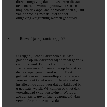
directe omgeving dan bouwwerken die aan
de achterkant worden gebouwd. Daarom
mag een dakkapel aan de voorkant en zijkant
van de woning meestal niet zonder
omgevingsvergunning worden gebouwd.
Hoeveel jaar garantie krijg ik?
U krijgt bij Sener Dakkapellen 10 jaar
garantie op uw dakkapel bij normaal gebruik
en onderhoud. Bespreek vooraf of er
zonnepanelen en/of een airco op het dak van
de dakkapel gemonteerd wordt. Maak
gebruik van een minirooftop airco speciaal
voor een dakkapel www.minirooftop.nl wij
installeren de airco voor dat de dakkapel bij
u geplaatst wordt. Wij kunnen ook het dak
voorafgaand extra verstevigen. Wordt dit
zonder aan te geven later gemonteerd, dan
vervalt de garantie op uw dak.