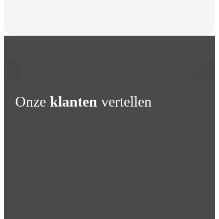
Onze
klanten
vertellen
Top bedrijf betrouwbaar kom alle afspraken na. Werken
netjes echt super ik raad jullie ook zeker aan. Tim en zn
maten jullie hebbe echt top werk geleverd. BEDANKT
C vd Bos
Wij zijn echt super tevreden! Wat een top bedrijf! Komt
de afspraken na, communicatie super, planning op tijd en
heel leuk en gezellig team. Wij gaan al onze contacten
meegeven dat een dakkapel bij senerdakkapellen besteld
moet worden! En, niet geheel onbelangrijk, de levertijd!